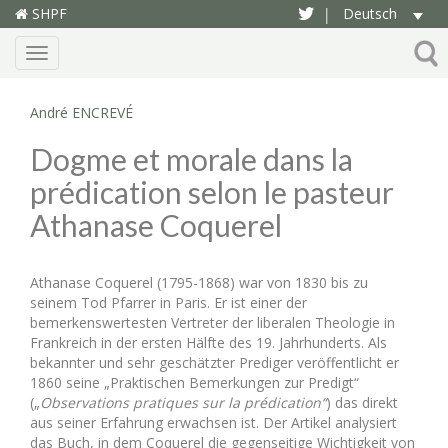
SHPF
Deutsch
|
Menu
André ENCREVÉ
Dogme et morale dans la
prédication selon le pasteur
Athanase Coquerel
Athanase Coquerel (1795-1868) war von 1830 bis zu
seinem Tod Pfarrer in Paris. Er ist einer der
bemerkenswertesten Vertreter der liberalen Theologie in
Frankreich in der ersten Hälfte des 19. Jahrhunderts. Als
bekannter und sehr geschätzter Prediger veröffentlicht er
1860 seine „Praktischen Bemerkungen zur Predigt“
(„
Observations pratiques sur la prédication“
) das direkt
aus seiner Erfahrung erwachsen ist. Der Artikel analysiert
das Buch, in dem Coquerel die gegenseitige Wichtigkeit von