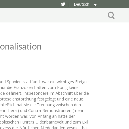
Deutsch
|
onalisation
d Spanien stattfand, war ein wichtiges Ereignis
; nur die Franzosen hatten vom König keine
oxie definiert, insbesondere im Abschnitt über die
Gottesdienstordnung festgelegt und eine neue
hließlich hat sie die Trennung zwischen den
ehr liberal) und Contra-Remonstranten (mehr
cht worden war. Von Anfang an hatte der
politischen Führers Oldenbarnevelt und zum Exil
rozess der Nördlichen Niederlanden gespielt hat.