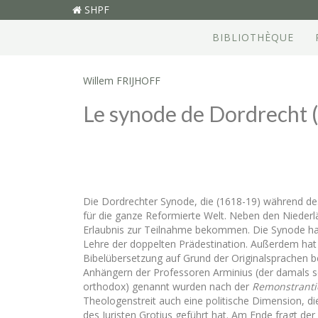
SHPF
BIBLIOTHÈQUE
Willem FRIJHOFF
Le synode de Dordrecht (
Die Dordrechter Synode, die (1618-19) während des
für die ganze Reformierte Welt. Neben den Niederlä
Erlaubnis zur Teilnahme bekommen. Die Synode hat
Lehre der doppelten Prädestination. Außerdem hat s
Bibelübersetzung auf Grund der Originalsprachen be
Anhängern der Professoren Arminius (der damals 
orthodox) genannt wurden nach der
Remonstranti
Theologenstreit auch eine politische Dimension, di
des Juristen Grotius geführt hat. Am Ende fragt de