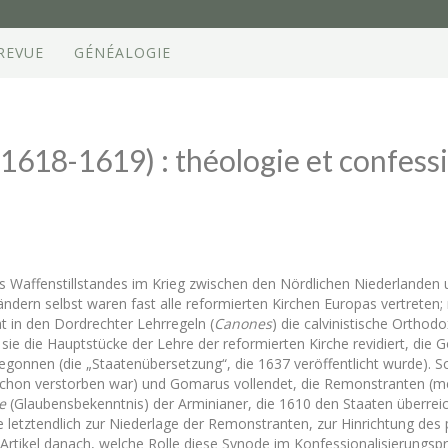
REVUE
GÉNÉALOGIE
1618-1619) : théologie et confessi
 Waffenstillstandes im Krieg zwischen den Nördlichen Niederlanden un
ndern selbst waren fast alle reformierten Kirchen Europas vertreten
 in den Dordrechter Lehrregeln (
Canones
) die calvinistische Orthod
ie die Hauptstücke der Lehre der reformierten Kirche revidiert, die 
gonnen (die „Staatenübersetzung“, die 1637 veröffentlicht wurde). Sc
schon verstorben war) und Gomarus vollendet, die Remonstranten (m
e
(Glaubensbekenntnis) der Arminianer, die 1610 den Staaten überrei
e letztendlich zur Niederlage der Remonstranten, zur Hinrichtung des 
r Artikel danach, welche Rolle diese Synode im Konfessionalisierungsp