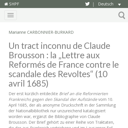
SHPF
Deutsch
|
Menu
Marianne CARBONNIER-BURKARD
Un tract inconnu de Claude
Brousson : la „Lettre aux
Reformés de France contre le
scandale des Revoltes“ (10
avril 1685)
Der erst kürzlich entdeckte
Brief an die Reformierten
Frankreichs gegen den Skandal der Aufstände
vom 10.
April 1685, der als anonyme Druckschrift in der Sammlung
der Nationalbibliothek nur unzureichend katalogisiert
worden war, ergänzt die Bibliographie von Claude
Brousson. Der Brief gehört zu einer Reihe von Traktaten,
die der aus Frankreich vertriebene und im Lausanner Exil