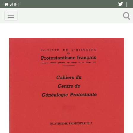
SHPF
|
Menu