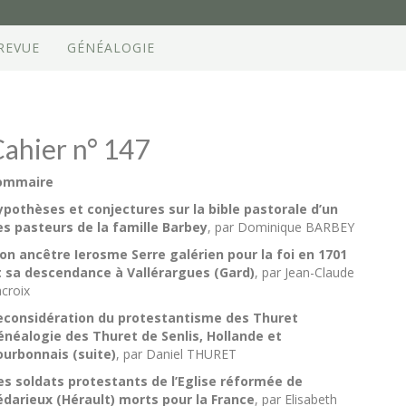
REVUE
GÉNÉALOGIE
ahier n° 147
ommaire
ypothèses et conjectures sur la bible pastorale d’un
es pasteurs de la famille Barbey
, par Dominique BARBEY
on ancêtre Ierosme Serre galérien pour la foi en 1701
t sa descendance à Vallérargues (Gard)
, par Jean-Claude
croix
econsidération du protestantisme des Thuret
énéalogie des Thuret de Senlis, Hollande et
ourbonnais (suite)
, par Daniel THURET
es soldats protestants de l’Eglise réformée de
édarieux (Hérault) morts pour la France
, par Elisabeth