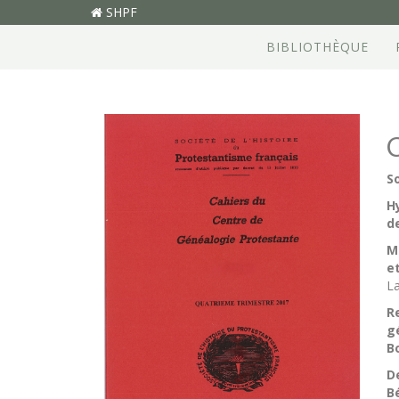
SHPF
BIBLIOTHÈQUE
C
S
H
d
M
e
La
R
g
B
D
B