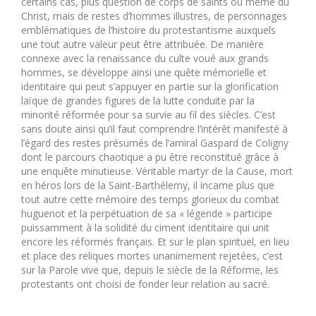
certains cas, plus question de corps de saints ou même du
Christ, mais de restes d’hommes illustres, de personnages
emblématiques de l’histoire du protestantisme auxquels
une tout autre valeur peut être attribuée. De manière
connexe avec la renaissance du culte voué aux grands
hommes, se développe ainsi une quête mémorielle et
identitaire qui peut s’appuyer en partie sur la glorification
laïque de grandes figures de la lutte conduite par la
minorité réformée pour sa survie au fil des siècles. C’est
sans doute ainsi qu’il faut comprendre l’intérêt manifesté à
l’égard des restes présumés de l’amiral Gaspard de Coligny
dont le parcours chaotique a pu être reconstitué grâce à
une enquête minutieuse. Véritable martyr de la Cause, mort
en héros lors de la Saint-Barthélemy, il incarne plus que
tout autre cette mémoire des temps glorieux du combat
huguenot et la perpétuation de sa « légende » participe
puissamment à la solidité du ciment identitaire qui unit
encore les réformés français. Et sur le plan spirituel, en lieu
et place des reliques mortes unanimement rejetées, c’est
sur la Parole vive que, depuis le siècle de la Réforme, les
protestants ont choisi de fonder leur relation au sacré.