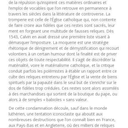
de la répulsion qu’inspirent ces matières ordinaires et
l’emploi de vocables que l’on retrouve en permanence à
travers les siècles dans la littérature de controverse. La
tromperie est celle de l’Église catholique qui, non contente
de faire croire aux fidèles que ces restes sont sacrés, leur
ment en forgeant une multitude de fausses reliques. Dès
1543, Calvin en avait dressé une première liste visant à
démasquer l’imposture. La moquerie est une stratégie
rhétorique de dénigrement et de démystification qui recourt
volontiers à un certain humour dont la finalité est de priver
ces objets de toute respectabilité. Il s’agit de discréditer la
matérialité, voire le matérialisme catholique, et la critique
conduit parfois les polémistes à établir un rapport entre ce
culte des reliques entretenu par l’Église et la vente de biens
spirituels par la papauté dans le seul but de s’enrichir sur le
dos de fidèles trop crédules. Ces restes sont alors assimilés
à des marchandises qui sortent de la boutique du pape, ou
alors à de simples « babioles » sans valeur.
De cette condamnation découle, sauf dans le monde
luthérien, une tentation iconoclaste qui aboutit aux
nombreuses destructions que l’on connaît bien en France,
aux Pays-Bas et en Angleterre, où des milliers de reliques