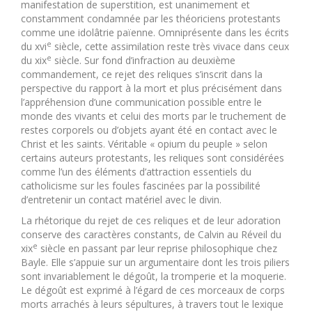
manifestation de superstition, est unanimement et
constamment condamnée par les théoriciens protestants
comme une idolâtrie païenne. Omniprésente dans les écrits
e
du xvi
siècle, cette assimilation reste très vivace dans ceux
e
du xix
siècle. Sur fond d’infraction au deuxième
commandement, ce rejet des reliques s’inscrit dans la
perspective du rapport à la mort et plus précisément dans
l’appréhension d’une communication possible entre le
monde des vivants et celui des morts par le truchement de
restes corporels ou d’objets ayant été en contact avec le
Christ et les saints. Véritable « opium du peuple » selon
certains auteurs protestants, les reliques sont considérées
comme l’un des éléments d’attraction essentiels du
catholicisme sur les foules fascinées par la possibilité
d’entretenir un contact matériel avec le divin.
La rhétorique du rejet de ces reliques et de leur adoration
conserve des caractères constants, de Calvin au Réveil du
e
xix
siècle en passant par leur reprise philosophique chez
Bayle. Elle s’appuie sur un argumentaire dont les trois piliers
sont invariablement le dégoût, la tromperie et la moquerie.
Le dégoût est exprimé à l’égard de ces morceaux de corps
morts arrachés à leurs sépultures, à travers tout le lexique