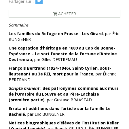
Partager sur :
ACHETER
Sommaire
Les familles du Refuge en Prusse : Les Girard
, par Éric
BUNGENER
Une captation d’héritage en 1689 au Cap de Bonne-
Espérance –
Le sort funeste de la fortune d’Antoine
Destremau
, par Gilles DESTREMAU
François Bertrand (1924-1946), Saint-Cyrien,
sous-
lieutenant au 3e REI, mort pour la France
, par Étienne
BERTRAND
Scripta manent
: des patronymes communs aux murs
de l’Oratoire du Louvre
et au Père-Lachaise
(première partie)
, par Gustave BRAASTAD
Errata et additions dans l’article sur la famille Le
Bachelé
, par Éric BUNGENER
Notices biographiques d’élèves de l’Institution Keller
(Kuntzel-Lepoids)
, par Franck KELLER & Éric BUNGENER