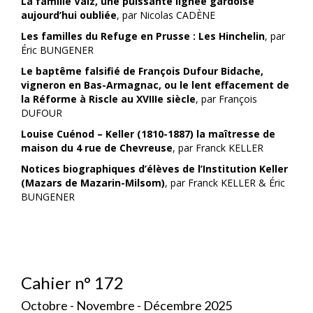
La famille Valz, une puissante lignée gardoise
aujourd’hui oubliée
, par Nicolas CADÈNE
Les familles du Refuge en Prusse : Les Hinchelin
, par
Éric BUNGENER
Le baptême falsifié de François Dufour Bidache,
vigneron en Bas-Armagnac,
ou le lent effacement de
la Réforme à Riscle au XVIIIe siècle
, par François
DUFOUR
Louise Cuénod – Keller (1810-1887) la maîtresse de
maison du 4 rue de Chevreuse
, par Franck KELLER
Notices biographiques d’élèves de l’Institution Keller
(Mazars de Mazarin-Milsom)
, par Franck KELLER & Éric
BUNGENER
Cahier n° 172
Octobre - Novembre - Décembre 2025