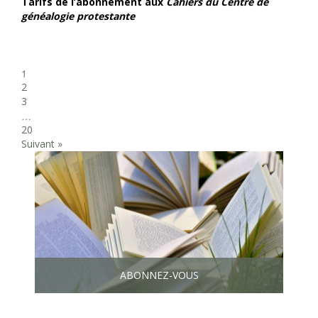
Tarifs de l’abonnement aux
Cahiers du Centre de
généalogie protestante
1
2
3
…
20
Suivant »
ABONNEZ-VOUS