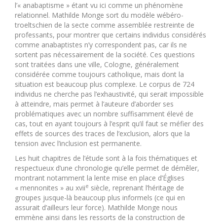
l’« anabaptisme » étant vu ici comme un phénomène
relationnel. Mathilde Monge sort du modèle wébéro-
troeltschien de la secte comme assemblée restreinte de
professants, pour montrer que certains individus considérés
comme anabaptistes n’y correspondent pas, car ils ne
sortent pas nécessairement de la société. Ces questions
sont traitées dans une ville, Cologne, généralement
considérée comme toujours catholique, mais dont la
situation est beaucoup plus complexe. Le corpus de 724
individus ne cherche pas l’exhaustivité, qui serait impossible
à atteindre, mais permet à l’auteure d’aborder ses
problématiques avec un nombre suffisamment élevé de
cas, tout en ayant toujours à l’esprit qu’il faut se méfier des
effets de sources des traces de l’exclusion, alors que la
tension avec l’inclusion est permanente.
Les huit chapitres de l’étude sont à la fois thématiques et
respectueux d’une chronologie qu’elle permet de démêler,
montrant notamment la lente mise en place d’Églises
e
« mennonites » au xvii
siècle, reprenant l’héritage de
groupes jusque-là beaucoup plus informels (ce qui en
assurait d’ailleurs leur force). Mathilde Monge nous
emmène ainsi dans les ressorts de la construction de