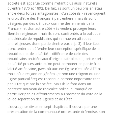
société est apparue comme n’étant plus aussi naturelle
qu’entre 1870 et 1892. De fait, ils sont un peu pris en étau
entre deux forces antagonistes : d’un côté ils « revendiquent
le droit d’être des Français à part entière, mais ils sont
désignés par des cléricaux comme des ennemis de la
France », et d’un autre côté « ils veulent protéger leurs
libertés religieuses, mais ils sont confrontés à la politique
anticléricale de républicains qui se mue en attaques
antireligieuses d’une partie d’entre eux » (p. 3). Il leur faut
donc tenter de défendre leur conception spécifique de la
république et de la laïcité – différente de celle des
républicains anticléricaux d’origine catholique –, cette sorte
de laïcité protestante qu’on peut comparer en partie à la
laïcité américaine, pays où aucune Église n’est liée à l’État
mais où la religion en général (et non une religion ou une
Église particulière) est reconnue comme importante tant
par l’État que par la société. Mais ils le font dans un
contexte nouveau de radicalité politique, marqué en
particulier par les affrontements au moment du vote de la
loi de séparation des Églises et de l’État.
L’ouvrage se divise en sept chapitres. Il s’ouvre par une
présentation de la communauté protestante drômoise, son