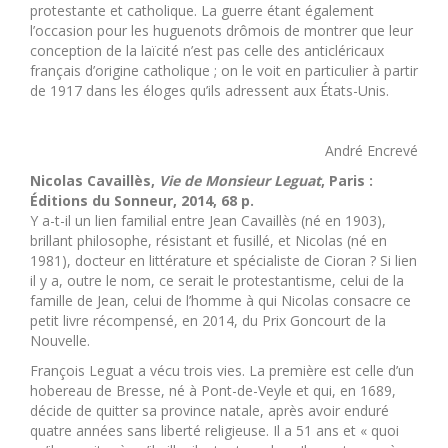
protestante et catholique. La guerre étant également
l’occasion pour les huguenots drômois de montrer que leur
conception de la laïcité n’est pas celle des anticléricaux
français d’origine catholique ; on le voit en particulier à partir
de 1917 dans les éloges qu’ils adressent aux États-Unis.
André Encrevé
Nicolas Cavaillès,
Vie de Monsieur Leguat
, Paris :
Éditions du Sonneur, 2014, 68 p.
Y a-t-il un lien familial entre Jean Cavaillès (né en 1903),
brillant philosophe, résistant et fusillé, et Nicolas (né en
1981), docteur en littérature et spécialiste de Cioran ? Si lien
il y a, outre le nom, ce serait le protestantisme, celui de la
famille de Jean, celui de l’homme à qui Nicolas consacre ce
petit livre récompensé, en 2014, du Prix Goncourt de la
Nouvelle.
François Leguat a vécu trois vies. La première est celle d’un
hobereau de Bresse, né à Pont-de-Veyle et qui, en 1689,
décide de quitter sa province natale, après avoir enduré
quatre années sans liberté religieuse. Il a 51 ans et « quoi