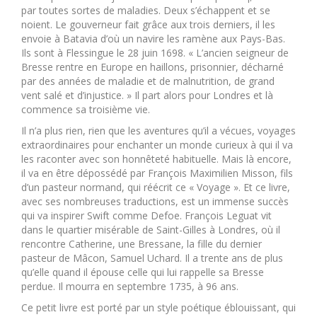
par toutes sortes de maladies. Deux s’échappent et se
noient. Le gouverneur fait grâce aux trois derniers, il les
envoie à Batavia d’où un navire les ramène aux Pays-Bas.
Ils sont à Flessingue le 28 juin 1698. « L’ancien seigneur de
Bresse rentre en Europe en haillons, prisonnier, décharné
par des années de maladie et de malnutrition, de grand
vent salé et d’injustice. » Il part alors pour Londres et là
commence sa troisième vie.
Il n’a plus rien, rien que les aventures qu’il a vécues, voyages
extraordinaires pour enchanter un monde curieux à qui il va
les raconter avec son honnêteté habituelle. Mais là encore,
il va en être dépossédé par François Maximilien Misson, fils
d’un pasteur normand, qui réécrit ce « Voyage ». Et ce livre,
avec ses nombreuses traductions, est un immense succès
qui va inspirer Swift comme Defoe. François Leguat vit
dans le quartier misérable de Saint-Gilles à Londres, où il
rencontre Catherine, une Bressane, la fille du dernier
pasteur de Mâcon, Samuel Uchard. Il a trente ans de plus
qu’elle quand il épouse celle qui lui rappelle sa Bresse
perdue. Il mourra en septembre 1735, à 96 ans.
Ce petit livre est porté par un style poétique éblouissant, qui