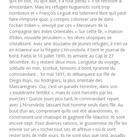
qu’il en soit, où qu’il aille, il a tout perdu ». Il se retrouve à
Amsterdam. Mais les réfugiés huguenots sont trop
nombreux et « François Leguat est tellement libre qu’il peut
faire n’importe quoi, y compris coloniser une île dans
l’océan Indien », envoyé par ces « Messieurs de la
Compagnie des Indes Orientales ». Sur cette île, « maison
d’Eden, nouvelle Jérusalem », les rêves utopiques se
cristallisent. Avec une douzaine de jeunes réfugiés, il s’en va
en éclaireur sur la frégate
L’Hirondelle
. Il tient le journal de
bord. Partis le 10 juillet 1690, ils arrivent au Cap le 27
décembre. Ils y restent deux mois. Longueur du voyage,
solitude en mer, scorbut, tensions à bord, tyrannie du
commandant… En mai 1691, ils débarquent sur l’île de
Diego Ruys, ou Rodrigues, la plus orientale des
Mascareignes. Oui, c’est un paradis terrestre, dans son
« exubérante fertilité », mais ils sont harcelés par les
insectes ! Quinze jours plus tard, le commandant repart
avec
L’Hirondelle,
laissant huit homme seuls dans l’île. Au
bout d’un an, comprenant qu’ils ont été abandonnés, ils
construisent une chaloupe et gagnent l’Île Maurice. Ils sont
encore sept. Pour diverses raisons, le gouverneur de l’Île les
envoie sur un « rocher tout sec et affreux » où ils vont
rester près de mille jours. Ils ne sont plus que cinq, assaillis