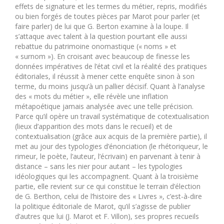
effets de signature et les termes du métier, repris, modifiés
ou bien forgés de toutes pièces par Marot pour parler (et
faire parler) de lui que G. Berton examine à la loupe. Il
s’attaque avec talent à la question pourtant elle aussi
rebattue du patrimoine onomastique (« noms » et
« surnom »). En croisant avec beaucoup de finesse les
données impératives de l’état civil et la réalité des pratiques
éditoriales, il réussit à mener cette enquête sinon à son
terme, du moins jusqu’à un pallier décisif. Quant à l’analyse
des « mots du métier », elle révèle une inflation
métapoétique jamais analysée avec une telle précision.
Parce qu’il opère un travail systématique de cotextualisation
(lieux d’apparition des mots dans le recueil) et de
contextualisation (grâce aux acquis de la première partie), il
met au jour des typologies d’énonciation (le rhétoriqueur, le
rimeur, le poète, l’auteur, l’écrivain) en parvenant à tenir à
distance – sans les nier pour autant – les typologies
idéologiques qui les accompagnent. Quant à la troisième
partie, elle revient sur ce qui constitue le terrain d’élection
de G. Berthon, celui de l’histoire des « Livres », c’est-à-dire
la politique éditoriale de Marot, qu’il s’agisse de publier
d’autres que lui (J. Marot et F. Villon), ses propres recueils