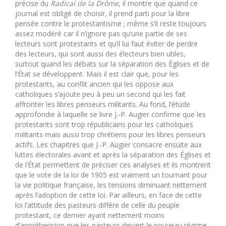
précise du
Radical de la Drôme
, il montre que quand ce
journal est obligé de choisir, il prend parti pour la libre
pensée contre le protestantisme ; même s’il reste toujours
assez modéré car il n’ignore pas qu’une partie de ses
lecteurs sont protestants et qu’il lui faut éviter de perdre
des lecteurs, qui sont aussi des électeurs bien utiles,
surtout quand les débats sur la séparation des Églises et de
l’État se développent. Mais il est clair que, pour les
protestants, au conflit ancien qui les oppose aux
catholiques s’ajoute peu à peu un second qui les fait
affronter les libres penseurs militants. Au fond, l’étude
approfondie à laquelle se livre J.-P. Augier confirme que les
protestants sont trop républicains pour les catholiques
militants mais aussi trop chrétiens pour les libres penseurs
actifs. Les chapitres que J.-P. Augier consacre ensuite aux
luttes électorales avant et après la séparation des Églises et
de l’État permettent de préciser ces analyses et ils montrent
que le vote de la loi de 1905 est vraiment un tournant pour
la vie politique française, les tensions diminuant nettement
après l’adoption de cette loi. Par ailleurs, en face de cette
loi l’attitude des pasteurs diffère de celle du peuple
protestant, ce dernier ayant nettement moins
d’appréhension que les pasteurs devant le nouveau régime.