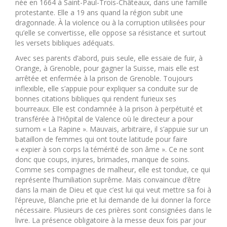
née en 1664 à Saint-Paul-Trois-Châteaux, dans une famille
protestante. Elle a 19 ans quand la région subit une
dragonnade. À la violence ou à la corruption utilisées pour
qu’elle se convertisse, elle oppose sa résistance et surtout
les versets bibliques adéquats.
Avec ses parents d’abord, puis seule, elle essaie de fuir, à
Orange, à Grenoble, pour gagner la Suisse, mais elle est
arrêtée et enfermée à la prison de Grenoble. Toujours
inflexible, elle s’appuie pour expliquer sa conduite sur de
bonnes citations bibliques qui rendent furieux ses
bourreaux. Elle est condamnée à la prison à perpétuité et
transférée à l’Hôpital de Valence où le directeur a pour
surnom « La Rapine ». Mauvais, arbitraire, il s’appuie sur un
bataillon de femmes qui ont toute latitude pour faire
« expier à son corps la témérité de son âme ». Ce ne sont
donc que coups, injures, brimades, manque de soins.
Comme ses compagnes de malheur, elle est tondue, ce qui
représente l’humiliation suprême. Mais convaincue d’être
dans la main de Dieu et que c’est lui qui veut mettre sa foi à
l’épreuve, Blanche prie et lui demande de lui donner la force
nécessaire. Plusieurs de ces prières sont consignées dans le
livre. La présence obligatoire à la messe deux fois par jour