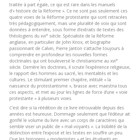
traitée à part égale, ce qui est rare dans les manuels
d’« histoire de la Réforme ». Ce ne sont pas seulement ces
quatre voies de la Réforme protestante qui sont retracées
très pédagogiquement, mais une pluralité de voix qui sont
données à entendre, sous forme d’extraits de textes des
e
théologiens du xvi
siècle. Spécialiste de la Réforme
anglaise, en particulier de John Knox, et biographe
passionnant de Calvin, Pierre Janton s’attache toujours à
comprendre en profondeur les nouvelles formes
e
doctrinales qui ont bouleversé le christianisme au xvi
siècle. Derrière les doctrines, il scrute l’expérience religieuse,
le rapport des hommes au sacré, les mentalités et les
cultures. Le stimulant premier chapitre, intitulé « la
naissance du protestantisme », brasse avec maestria tous
ces aspects, et met au jour les lignes de force d’une « voie
protestante » à plusieurs voies.
C’est dire si la réédition de ce livre introuvable depuis des
années est heureuse. Dommage seulement que l’éditeur ait
gonflé le volume du livre avec un corps de caractères qui
semble viser un public de « mal-voyants ». La lisibilité de la
distinction entre l’exposé et les textes en souffre un peu.
Que les historiens « modernistes » et les étudiants en