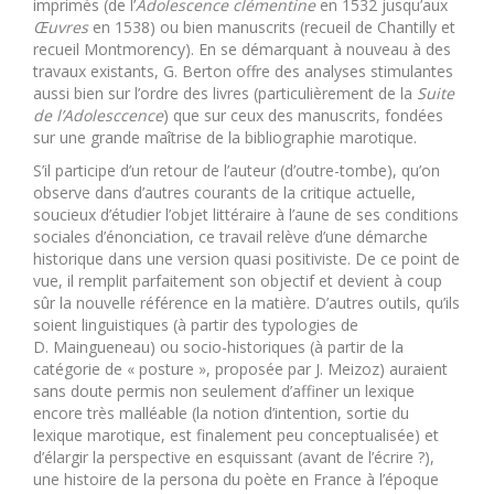
imprimés (de l’
Adolescence clémentine
en 1532 jusqu’aux
Œuvres
en 1538) ou bien manuscrits (recueil de Chantilly et
recueil Montmorency). En se démarquant à nouveau à des
travaux existants, G. Berton offre des analyses stimulantes
aussi bien sur l’ordre des livres (particulièrement de la
Suite
de l’Adolesccence
) que sur ceux des manuscrits, fondées
sur une grande maîtrise de la bibliographie marotique.
S’il participe d’un retour de l’auteur (d’outre-tombe), qu’on
observe dans d’autres courants de la critique actuelle,
soucieux d’étudier l’objet littéraire à l’aune de ses conditions
sociales d’énonciation, ce travail relève d’une démarche
historique dans une version quasi positiviste. De ce point de
vue, il remplit parfaitement son objectif et devient à coup
sûr la nouvelle référence en la matière. D’autres outils, qu’ils
soient linguistiques (à partir des typologies de
D. Maingueneau) ou socio-historiques (à partir de la
catégorie de « posture », proposée par J. Meizoz) auraient
sans doute permis non seulement d’affiner un lexique
encore très malléable (la notion d’intention, sortie du
lexique marotique, est finalement peu conceptualisée) et
d’élargir la perspective en esquissant (avant de l’écrire ?),
une histoire de la persona du poète en France à l’époque