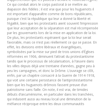
Ce qui conduit alors le corps pastoral à se mettre au
diapason des fidèles ; il est vrai que pour les huguenots il
est important d’apparaître comme de bons républicains,
puisque c’est la république qui leur a donné la liberté et
l’égalité, bien que les protestants aient souvent l’impression
que leur acceptation de la séparation est mal récompensée
par les gouvernants lors de la mise en application de la loi.
De plus, les protestants espéraient que la loi leur serait
favorable, mais ce n’est pas réellement ce qui se passe. En
effet, les divisions entre libéraux et évangéliques,
symbolisées par la mise sur pied de trois unions d’Églises
réformées en 1906, diminuent l’attrait du protestantisme
tandis que le processus de sécularisation, à l’œuvre dans
les villes depuis déjà une trentaine d’années, gagne peu à
peu les campagnes, et donc la Drôme. L’ouvrage se clôt,
enfin, par un chapitre consacré à la Guerre de 1914-1918,
qui voit une certaine persistance de l’antiprotestantisme
bien que les huguenots drômois fassent preuve d’un
patriotisme sans faille. On note, il est vrai, de timides
débuts d’œcuménisme, en particulier dans les tranchées,
qui induisent aussi au niveau local une diminution de la
méfiance réciproque entre les deux communautés