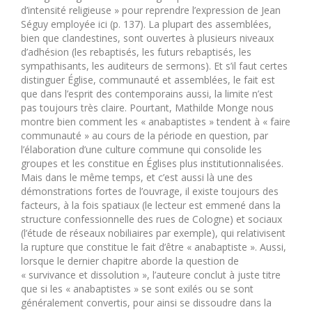
d’intensité religieuse » pour reprendre l’expression de Jean
Séguy employée ici (p. 137). La plupart des assemblées,
bien que clandestines, sont ouvertes à plusieurs niveaux
d’adhésion (les rebaptisés, les futurs rebaptisés, les
sympathisants, les auditeurs de sermons). Et s’il faut certes
distinguer Église, communauté et assemblées, le fait est
que dans l’esprit des contemporains aussi, la limite n’est
pas toujours très claire. Pourtant, Mathilde Monge nous
montre bien comment les « anabaptistes » tendent à « faire
communauté » au cours de la période en question, par
l’élaboration d’une culture commune qui consolide les
groupes et les constitue en Églises plus institutionnalisées.
Mais dans le même temps, et c’est aussi là une des
démonstrations fortes de l’ouvrage, il existe toujours des
facteurs, à la fois spatiaux (le lecteur est emmené dans la
structure confessionnelle des rues de Cologne) et sociaux
(l’étude de réseaux nobiliaires par exemple), qui relativisent
la rupture que constitue le fait d’être « anabaptiste ». Aussi,
lorsque le dernier chapitre aborde la question de
« survivance et dissolution », l’auteure conclut à juste titre
que si les « anabaptistes » se sont exilés ou se sont
généralement convertis, pour ainsi se dissoudre dans la