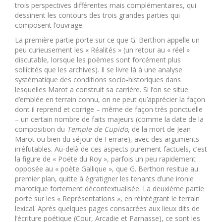
trois perspectives différentes mais complémentaires, qui
dessinent les contours des trois grandes parties qui
composent l’ouvrage.
La première partie porte sur ce que G. Berthon appelle un
peu curieusement les « Réalités » (un retour au « réel »
discutable, lorsque les poèmes sont forcément plus
sollicités que les archives). Il se livre là à une analyse
systématique des conditions socio-historiques dans
lesquelles Marot a construit sa carrière. Si l’on se situe
d’emblée en terrain connu, on ne peut qu’apprécier la façon
dont il reprend et corrige – même de façon très ponctuelle
– un certain nombre de faits majeurs (comme la date de la
composition du
Temple de Cupido
, de la mort de Jean
Marot ou bien du séjour de Ferrare), avec des arguments
irréfutables. Au-delà de ces aspects purement factuels, c’est
la figure de « Poëte du Roy », parfois un peu rapidement
opposée au « poète Gallique », que G. Berthon resitue au
premier plan, quitte à égratigner les tenants d’une ironie
marotique fortement décontextualisée. La deuxième partie
porte sur les « Représentations », en réintégrant le terrain
lexical. Après quelques pages consacrées aux lieux dits de
l’écriture poétique (Cour, Arcadie et Parnasse), ce sont les