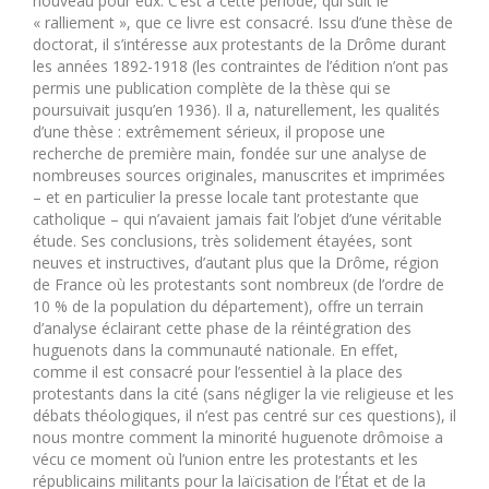
nouveau pour eux. C’est à cette période, qui suit le
« ralliement », que ce livre est consacré. Issu d’une thèse de
doctorat, il s’intéresse aux protestants de la Drôme durant
les années 1892-1918 (les contraintes de l’édition n’ont pas
permis une publication complète de la thèse qui se
poursuivait jusqu’en 1936). Il a, naturellement, les qualités
d’une thèse : extrêmement sérieux, il propose une
recherche de première main, fondée sur une analyse de
nombreuses sources originales, manuscrites et imprimées
– et en particulier la presse locale tant protestante que
catholique – qui n’avaient jamais fait l’objet d’une véritable
étude. Ses conclusions, très solidement étayées, sont
neuves et instructives, d’autant plus que la Drôme, région
de France où les protestants sont nombreux (de l’ordre de
10 % de la population du département), offre un terrain
d’analyse éclairant cette phase de la réintégration des
huguenots dans la communauté nationale. En effet,
comme il est consacré pour l’essentiel à la place des
protestants dans la cité (sans négliger la vie religieuse et les
débats théologiques, il n’est pas centré sur ces questions), il
nous montre comment la minorité huguenote drômoise a
vécu ce moment où l’union entre les protestants et les
républicains militants pour la laïcisation de l’État et de la