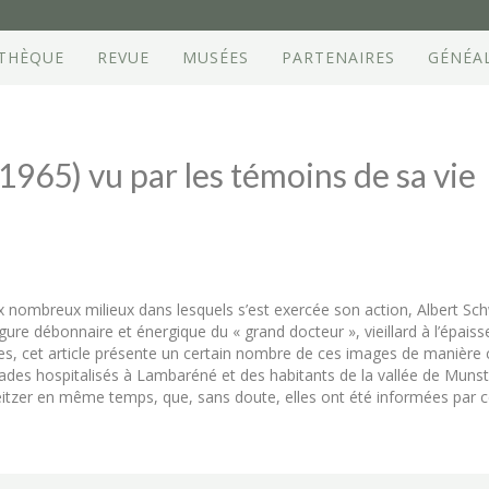
OTHÈQUE
REVUE
MUSÉES
PARTENAIRES
GÉNÉA
965) vu par les témoins de sa vie
aux nombreux milieux dans lesquels s’est exercée son action, Albert S
igure débonnaire et énergique du « grand docteur », vieillard à l’épaiss
s, cet article présente un certain nombre de ces images de manière 
alades hospitalisés à Lambaréné et des habitants de la vallée de Munst
tzer en même temps, que, sans doute, elles ont été informées par ce