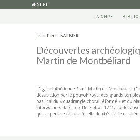
SHPF
LA SHPF
BIBLI
Jean-Pierre BARBIER
Découvertes archéologique
Martin de Montbéliard
L’église luthérienne Saint-Martin de Montbéliard (D
destruction par le pouvoir royal des grands temples
basilical du « quadrangle choral réformé » et du pl
intéressants datés de 1607 et de 1741. La découver
e
qui ne peut se réduire à celle du xix
siècle centrée 