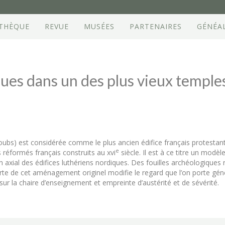
OTHÈQUE
REVUE
MUSÉES
PARTENAIRES
GÉNÉA
s dans un des plus vieux temples 
oubs) est considérée comme le plus ancien édifice français protestant 
e
 réformés français construits au xvi
siècle. Il est à ce titre un modè
an axial des édifices luthériens nordiques. Des fouilles archéologique
te de cet aménagement originel modifie le regard que l’on porte géné
sur la chaire d’enseignement et empreinte d’austérité et de sévérité.