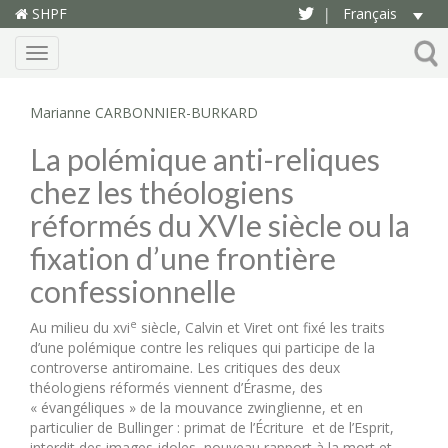
SHPF
Français
|
Menu
Marianne CARBONNIER-BURKARD
La polémique anti-reliques
chez les théologiens
réformés du XVIe siècle ou la
fixation d’une frontière
confessionnelle
e
Au milieu du xvi
siècle, Calvin et Viret ont fixé les traits
d’une polémique contre les reliques qui participe de la
controverse antiromaine. Les critiques des deux
théologiens réformés viennent d’Érasme, des
« évangéliques » de la mouvance zwinglienne, et en
particulier de Bullinger : primat de l’Écriture et de l’Esprit,
interdit des images-idoles, nouveau rapport à la mort et