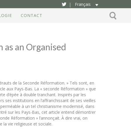
Français
|
LOGIE
CONTACT
m as an Organised
rauts de la Seconde Réformation. » Tels sont, en
cle aux Pays-Bas. La « seconde Réformation » que
orte d’épée à double tranchant. Inspirés par les
s ses institutions en l’affranchissant de ses vieilles
é perméable à un tel christianisme modernisé, dans
entré sur les Pays-Bas, cet article entend démontrer
conde Réformation » l’annonçait. À dire vrai, on
la vie religieuse et sociale.