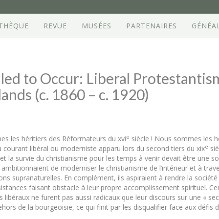
OTHÈQUE
REVUE
MUSÉES
PARTENAIRES
GÉNÉA
led to Occur: Liberal Protestantis
nds (c. 1860 – c. 1920)
e
s les héritiers des Réformateurs du xvi
siècle ! Nous sommes les hé
e
 courant libéral ou moderniste apparu lors du second tiers du xix
siè
 et la survie du christianisme pour les temps à venir devait être une s
 ambitionnaient de moderniser le christianisme de l’intérieur et à traver
ons supranaturelles. En complément, ils aspiraient à rendre la sociét
résistances faisant obstacle à leur propre accomplissement spirituel. C
es libéraux ne furent pas aussi radicaux que leur discours sur une « se
s de la bourgeoisie, ce qui finit par les disqualifier face aux défis de 