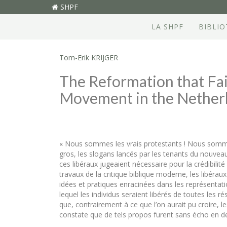
SHPF
LA SHPF
BIBLI
Tom-Erik KRIJGER
The Reformation that Fai
Movement in the Netherla
« Nous sommes les vrais protestants ! Nous somme
gros, les slogans lancés par les tenants du nouveau
ces libéraux jugeaient nécessaire pour la crédibilité
travaux de la critique biblique moderne, les libéraux
idées et pratiques enracinées dans les représentati
lequel les individus seraient libérés de toutes les 
que, contrairement à ce que l’on aurait pu croire, l
constate que de tels propos furent sans écho en dehor