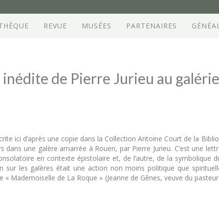
OTHÈQUE
REVUE
MUSÉES
PARTENAIRES
GÉNÉA
 inédite de Pierre Jurieu au galér
crite ici d’après une copie dans la Collection Antoine Court de la Bib
ors dans une galère amarrée à Rouen, par Pierre Jurieu. C’est une lett
nsolatoire en contexte épistolaire et, de l’autre, de la symbolique du
n sur les galères était une action non moins politique que spirituelle
elle « Mademoiselle de La Roque » (Jeanne de Gênes, veuve du pasteu