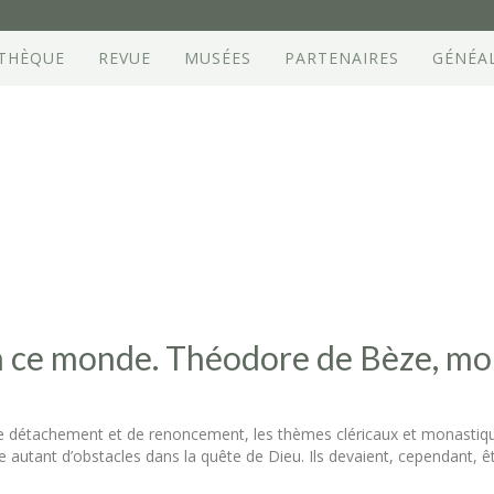
OTHÈQUE
REVUE
MUSÉES
PARTENAIRES
GÉNÉA
n ce monde. Théodore de Bèze, mo
 de détachement et de renoncement, les thèmes cléricaux et monastiq
e autant d’obstacles dans la quête de Dieu. Ils devaient, cependant, ê