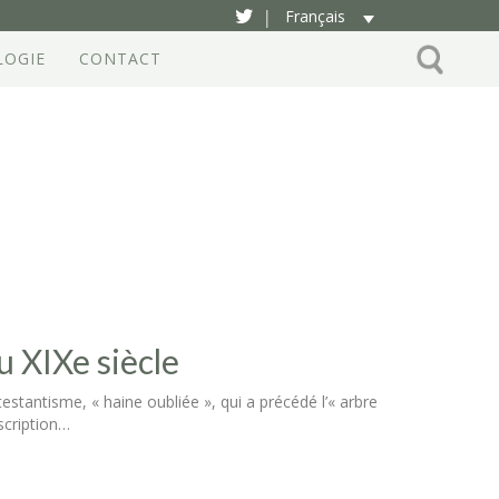
Français
|
LOGIE
CONTACT
u XIXe siècle
testantisme, « haine oubliée », qui a précédé l’« arbre
scription…