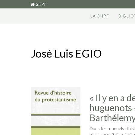
SHPF
LA SHPF
BIBLI
José Luis EGIO
« Il y en a 
huguenots «
Barthélemy
Dans les manuels d’hist
résistance. Grâce à l’é