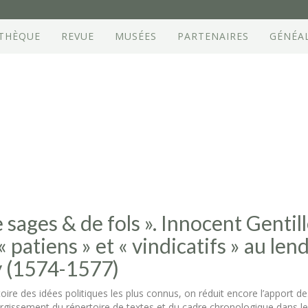
OTHÈQUE
REVUE
MUSÉES
PARTENAIRES
GÉNÉA
de sages & de fols ». Innocent Gentill
 patiens » et « vindicatifs » au len
 (1574-1577)
oire des idées politiques les plus connus, on réduit encore l’apport des
largissement du répertoire de textes et du cadre chronologique dans l