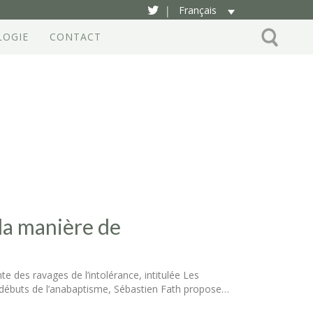
Français
|
LOGIE
CONTACT
 la manière de
e des ravages de l’intolérance, intitulée Les
es débuts de l’anabaptisme, Sébastien Fath propose…