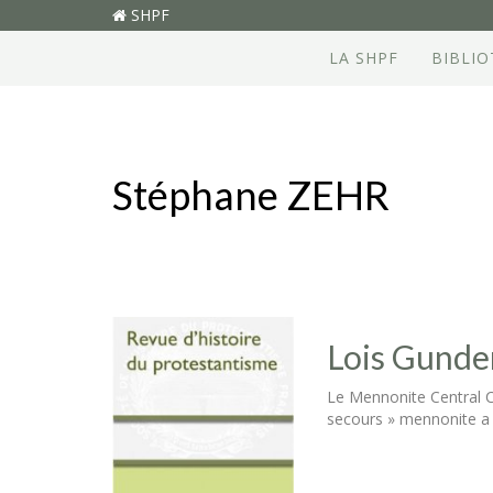
SHPF
LA SHPF
BIBLI
Stéphane ZEHR
Lois Gunden
Le Mennonite Central 
secours » mennonite a 