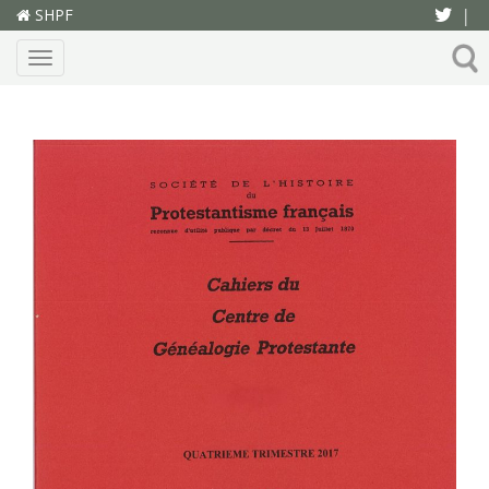
SHPF
|
Menu