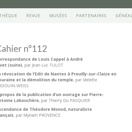
OTHÈQUE
REVUE
MUSÉES
PARTENAIRES
GÉNÉA
Cahier n°112
orrespondance de Louis Cappel à André
vet (suite)
, par Jean-Luc TULOT
 révocation de l’Edit de Nantes à Preuilly-sur-Claize en
ouraine et la démolition du temple
, par Idelette
RDOUIN-WEISS
 propos de la publication d’un ouvrage sur Pierre-
ntoine Labouchère
, par Thierry Du PASQUIER
scendance de Théodore Monod, naturaliste
rançais
, par Myriam PROVENCE