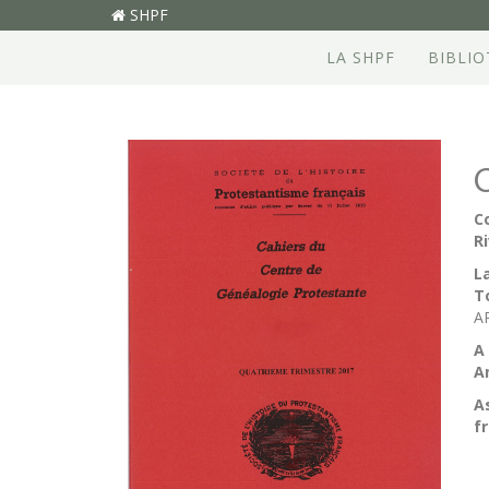
SHPF
LA SHPF
BIBLI
C
Ri
La
T
A
A
A
A
f