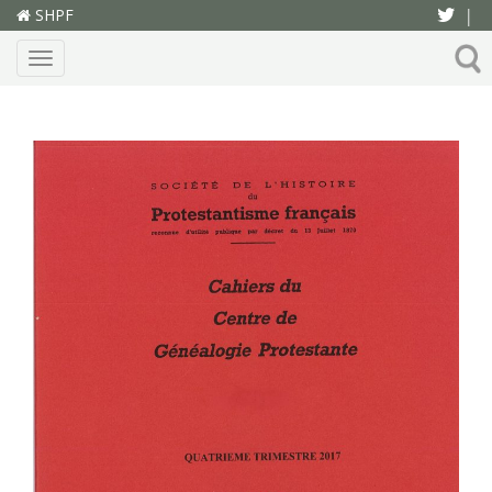
SHPF
|
Menu