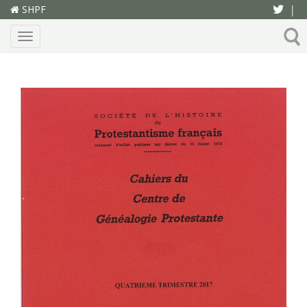
SHPF
|
Menu