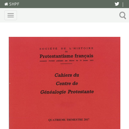
SHPF
|
Menu