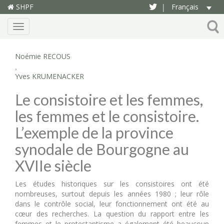
SHPF
Français
|
Menu
Noémie RECOUS
,
Yves KRUMENACKER
Le consistoire et les femmes,
les femmes et le consistoire.
L’exemple de la province
synodale de Bourgogne au
XVIIe siècle
Les études historiques sur les consistoires ont été
nombreuses, surtout depuis les années 1980 ; leur rôle
dans le contrôle social, leur fonctionnement ont été au
cœur des recherches. La question du rapport entre les
femmes et le protestantisme a également été beaucoup