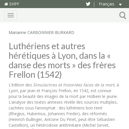
SHPF
Français
|
Menu
Marianne CARBONNIER-BURKARD
Luthériens et autres
hérétiques à Lyon, dans la «
danse des morts » des frères
Frellon (1542)
L’édition des
Simulachres et historiées faces de la mort
, à
Lyon, par Jean et François Frellon, en 1542, est connue
pour la beauté des images de la mort par Holbein le jeune.
L’analyse des textes annexes révèle des sources multiples,
cachées sous l’anonymat : des luthériens bon teint
(Rhegius, Huberinus, Johannes Freder), des réformés
(Heinrich Bullinger, Antoine Du Pinet, peut-être Sébastien
Castellion), un hétérodoxe antitrinitaire (Michel Servet,